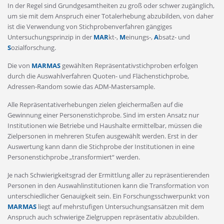
In der Regel sind Grundgesamtheiten zu groß oder schwer zugänglich,
um sie mit dem Anspruch einer Totalerhebung abzubilden, von daher
ist die Verwendung von Stichprobenverfahren gängiges
Untersuchungsprinzip in der
MAR
kt-,
M
einungs-,
A
bsatz- und
S
ozialforschung.
Die von
MARMAS
gewählten Repräsentativstichproben erfolgen
durch die Auswahlverfahren Quoten- und Flächenstichprobe,
Adressen-Random sowie das ADM-Mastersample.
Alle Repräsentativerhebungen zielen gleichermaßen auf die
Gewinnung einer Personenstichprobe. Sind im ersten Ansatz nur
Institutionen wie Betriebe und Haushalte ermittelbar, müssen die
Zielpersonen in mehreren Stufen ausgewählt werden. Erst in der
Auswertung kann dann die Stichprobe der Institutionen in eine
Personenstichprobe „transformiert“ werden.
Je nach Schwierigkeitsgrad der Ermittlung aller zu repräsentierenden
Personen in den Auswahlinstitutionen kann die Transformation von
unterschiedlicher Genauigkeit sein. Ein Forschungsschwerpunkt von
MARMAS
liegt auf mehrstufigen Untersuchungsansätzen mit dem
Anspruch auch schwierige Zielgruppen repräsentativ abzubilden.